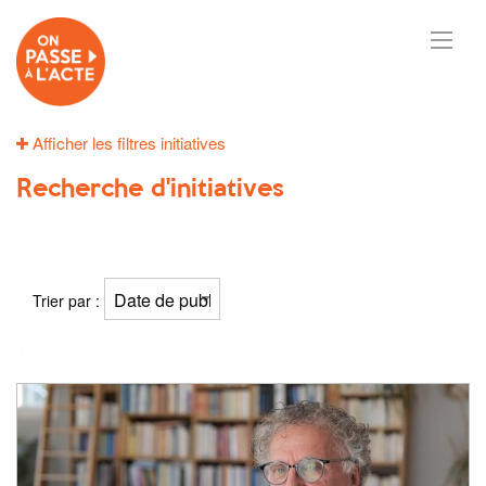
Afficher les filtres initiatives
Recherche d'initiatives
8
résultats
Trier par :
Résultat(s) pour
"initiative"
et
"individuelle"
: