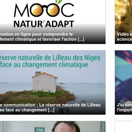
mation en ligne pour comprendre le
Vidéo e
ement climatique et favoriser l'action [...]
science 
e communication : La réserve naturelle de Lilleau
J'ai dé
es face au changement [...]
l'impor