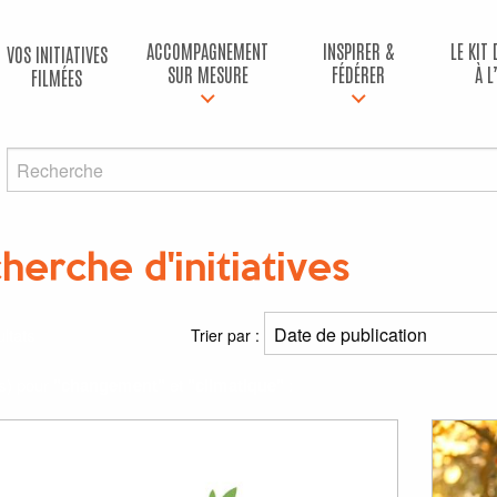
ACCOMPAGNEMENT
INSPIRER &
LE KIT
VOS INITIATIVES
SUR MESURE
FÉDÉRER
À L
FILMÉES
herche d'initiatives
ltats
Trier par :
(s) pour
"changement"
et
"climatique"
: