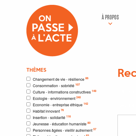
À PROPOS
THÈMES
Rec
86
Changement de vie - résilience
107
Consommation - sobriété
9
résu
149
Culture - informations constructives
240
Ecologie - environnement
142
Economie - entreprise éthique
Résultat
76
Habitat innovant
116
Insertion - solidarité
80
Jeunesse - éducation humaniste
57
Personnes âgées - vieillir autrement
83