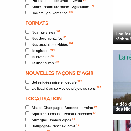
Philosophie - lien avec le vivant
170
Santé - nourriture saine - Agriculture
140
Société - gouvernance
FORMATS
561
Nos interviews
Une for
36
Nos documentaires
réchauff
108
Nos prestations vidéos
634
Ils agissent
93
Ils inventent
26
Ils disent Stop !
NOUVELLES FAÇONS D'AGIR
167
Belles idées mise en oeuvre
285
L'efficacité au service de projets de sens
LOCALISATION
Vidéo d
10
Alsace-Champagne-Ardenne-Lorraine
des Nig
17
Aquitaine-Limousin-Poitou-Charentes
91
Auvergne-Rhônes-Alpes
17
Bourgogne-Franche-Comté
32