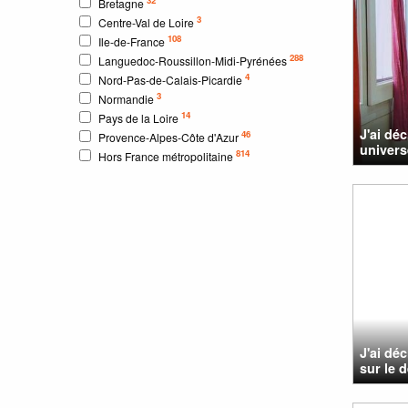
Bretagne
3
Centre-Val de Loire
108
Ile-de-France
288
Languedoc-Roussillon-Midi-Pyrénées
4
Nord-Pas-de-Calais-Picardie
3
Normandie
14
Pays de la Loire
J'ai dé
46
Provence-Alpes-Côte d'Azur
univers
814
Hors France métropolitaine
J'ai dé
sur le 