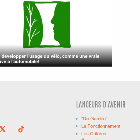
 développer l'usage du vélo, comme une vraie
tive à l'automobile!
LANCEURS D'AVENIR
"Do-Garden"
Le Fonctionnement
Les Critères