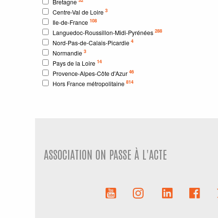
Bretagne
3
Centre-Val de Loire
108
Ile-de-France
288
Languedoc-Roussillon-Midi-Pyrénées
4
Nord-Pas-de-Calais-Picardie
3
Normandie
14
Pays de la Loire
46
Provence-Alpes-Côte d'Azur
814
Hors France métropolitaine
ASSOCIATION ON PASSE À L'ACTE