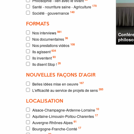
Philosophie - lien avec le vivant
170
Santé - nourriture saine - Agriculture
140
Société - gouvernance
FORMATS
561
Nos interviews
Confére
36
Nos documentaires
philoso
108
Nos prestations vidéos
634
Ils agissent
93
Ils inventent
26
Ils disent Stop !
NOUVELLES FAÇONS D'AGIR
167
Belles idées mise en oeuvre
285
L'efficacité au service de projets de sens
LOCALISATION
10
Alsace-Champagne-Ardenne-Lorraine
17
Aquitaine-Limousin-Poitou-Charentes
91
Auvergne-Rhônes-Alpes
17
Bourgogne-Franche-Comté
32