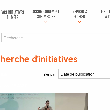
ACCOMPAGNEMENT
INSPIRER &
LE KIT
VOS INITIATIVES
SUR MESURE
FÉDÉRER
À L
FILMÉES
herche d'initiatives
ltats
Trier par :
(s) pour
"MDA34"
: