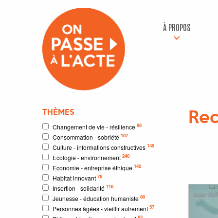
À PROPOS
THÈMES
Rec
86
Changement de vie - résilience
107
Consommation - sobriété
1
résu
149
Culture - informations constructives
240
Ecologie - environnement
142
Economie - entreprise éthique
Résultat
76
Habitat innovant
116
Insertion - solidarité
80
Jeunesse - éducation humaniste
57
Personnes âgées - vieillir autrement
83