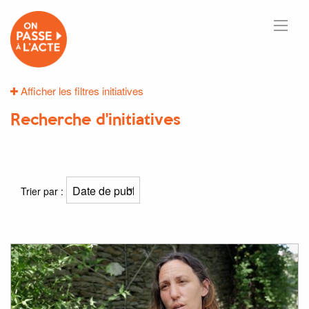
Afficher les filtres initiatives
Recherche d'initiatives
2
résultats
Trier par :
Résultat(s) pour
"Atelier"
et
"Pendedis"
: