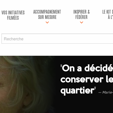
ACCOMPAGNEMENT
INSPIRER &
LE KIT
VOS INITIATIVES
SUR MESURE
FÉDÉRER
À L
FILMÉES
'
On a décidé
conserver le
quartier
'
Marie