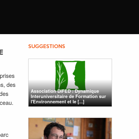
SUGGESTIONS
E
prises
ns, des
Association DIFED : Dynamique
 des
Interuniversitaire de Formation sur
l'Environnement et le [...]
nceau.
parc