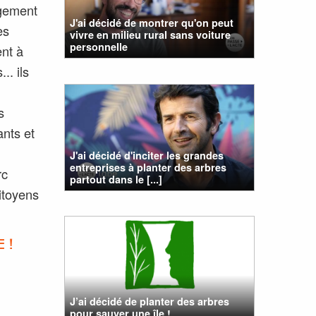
ogement
J'ai décidé de montrer qu'on peut
es
vivre en milieu rural sans voiture
personnelle
ent à
.. ils
s
ants et
J'ai décidé d'inciter les grandes
entreprises à planter des arbres
rc
partout dans le [...]
itoyens
 !
J’ai décidé de planter des arbres
pour sauver une île !