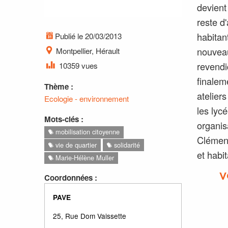
devient
reste d
habitan
Publié le 20/03/2013
nouveau
Montpellier, Hérault
revendi
10359 vues
finalem
Thème :
atelier
Ecologie - environnement
les lyc
Mots-clés :
organis
mobilisation citoyenne
Clémenc
vie de quartier
solidarité
et habit
Marie-Hélène Muller
V
Coordonnées :
PAVE
25, Rue Dom Vaissette