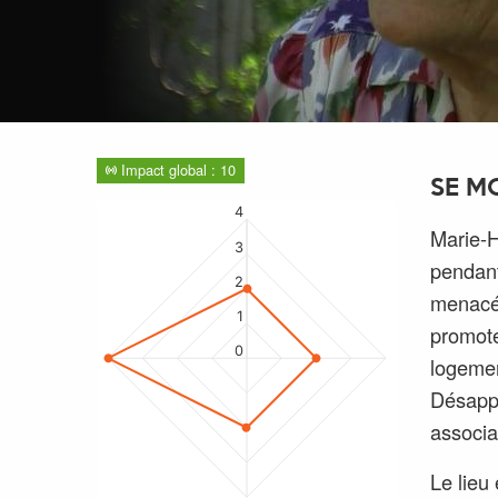
Impact global : 10
SE M
4
Marie-H
3
pendant
2
menacé 
1
promote
0
logemen
Désappr
associa
Le lieu