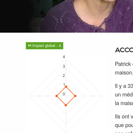
Impact global : 4
ACCO
4
Patrick 
3
maison
2
Il y a 
1
un médé
0
la mais
Ils ont
que pou