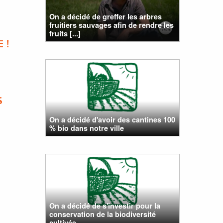
On a décidé de greffer les arbres
fruitiers sauvages afin de rendre les
fruits [...]
 !
S
On a décidé d'avoir des cantines 100
% bio dans notre ville
On a décidé de s'investir pour la
conservation de la biodiversité
cultivée