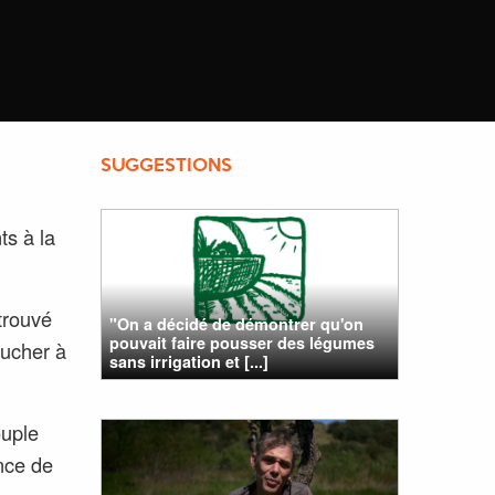
SUGGESTIONS
ts à la
 trouvé
"On a décidé de démontrer qu'on
pouvait faire pousser des légumes
oucher à
sans irrigation et [...]
ouple
ance de