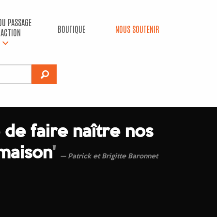
 DU PASSAGE
BOUTIQUE
NOUS SOUTENIR
’ACTION
de faire naître nos
 maison
'
Patrick et Brigitte Baronnet