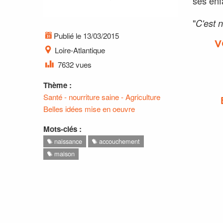
ses enfa
"
C'est 
Publié le 13/03/2015
V
Loire-Atlantique
7632 vues
Thème :
Santé - nourriture saine - Agriculture
Belles idées mise en oeuvre
Mots-clés :
naissance
accouchement
maison