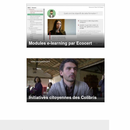
Modules e-learning par Ecocert
Initiatives citoyennes des Colibris