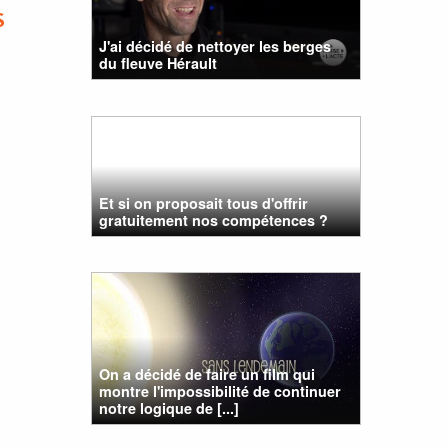
S
J'ai décidé de nettoyer les berges
du fleuve Hérault
Et si on proposait tous d'offrir
gratuitement nos compétences ?
On a décidé de faire un film qui
montre l'impossibilité de continuer
notre logique de [...]