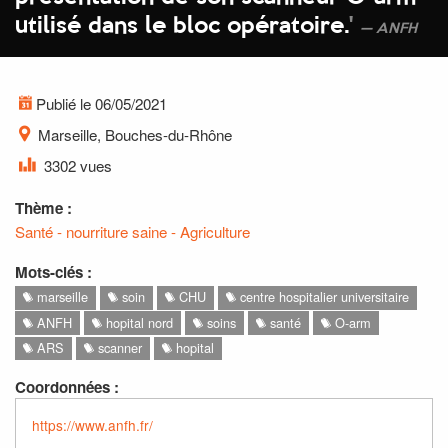
utilisé dans le bloc opératoire.
'
ANFH
Publié le 06/05/2021
Marseille, Bouches-du-Rhône
3302 vues
Thème :
Santé - nourriture saine - Agriculture
Mots-clés :
marseille
soin
CHU
centre hospitalier universitaire
ANFH
hopital nord
soins
santé
O-arm
ARS
scanner
hopital
Coordonnées :
https://www.anfh.fr/