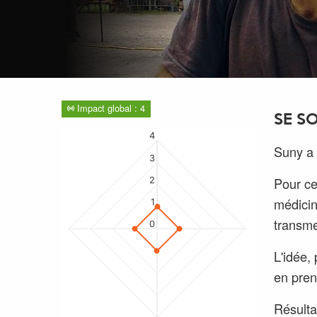
Impact global : 4
SE S
4
Suny a 
3
Pour ce
2
médicin
1
transme
0
L'idée, 
en pren
Résulta