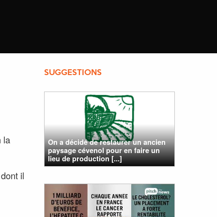
SUGGESTIONS
 la
On a décidé de restaurer un ancien
paysage cévenol pour en faire un
lieu de production [...]
dont il