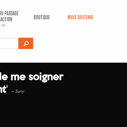
 DU PASSAGE
BOUTIQUE
NOUS SOUTENIR
’ACTION
 de me soigner
nt
'
Suny