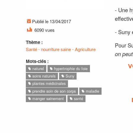
- Une h
effectiv
Publié le 13/04/2017
6090 vues
- Suny 
Thème :
Pour S
Santé - nourriture saine - Agriculture
on peut 
Mots-clés :
V
naturel
hypertrophie du foie
soins naturels
Suny
plantes médicinales
prendre soin de son corps
maladie
manger sainement
santé