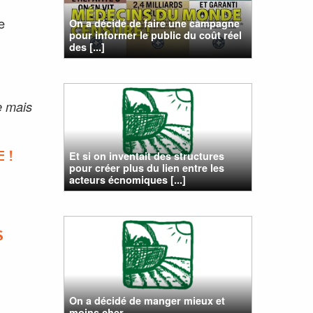
e
On a décidé de faire une campagne
pour informer le public du coût réel
des [...]
e mais
Et si on inventait des structures
 !
pour créer plus du lien entre les
acteurs écnomiques [...]
S
On a décidé de manger mieux et
moins cher