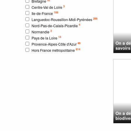
Bretagne
3
Centre-Val de Loire
108
Ile-de-France
288
Languedoc-Roussillon-Midi-Pyrénées
4
Nord-Pas-de-Calais-Picardie
3
Normandie
14
Pays de la Loire
On a dé
46
Provence-Alpes-Côte d'Azur
savoirs 
814
Hors France métropolitaine
On a dé
biodive