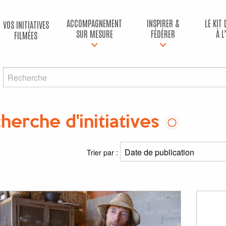
ACCOMPAGNEMENT
INSPIRER &
LE KIT
VOS INITIATIVES
SUR MESURE
FÉDÉRER
À L
FILMÉES
herche d'initiatives
ltats
Trier par :
(s) pour
"semences"
et
"paysannes"
: