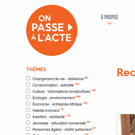
À PROPOS
THÈMES
Rec
86
Changement de vie - résilience
107
Consommation - sobriété
8
résu
149
Culture - informations constructives
240
Ecologie - environnement
142
Economie - entreprise éthique
Résultat
76
Habitat innovant
116
Insertion - solidarité
80
Jeunesse - éducation humaniste
57
Personnes âgées - vieillir autrement
83