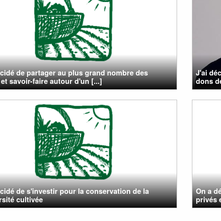
cidé de partager au plus grand nombre des
J'ai dé
et savoir-faire autour d'un [...]
dons d
cidé de s'investir pour la conservation de la
On a dé
rsité cultivée
privés 