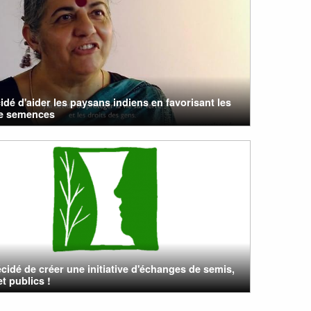
cidé d'aider les paysans indiens en favorisant les
e semences
cidé de créer une initiative d'échanges de semis,
et publics !