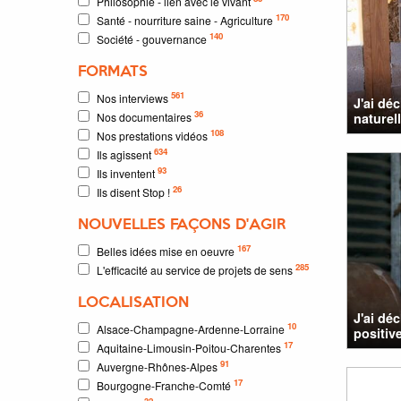
Philosophie - lien avec le vivant
170
Santé - nourriture saine - Agriculture
140
Société - gouvernance
FORMATS
561
Nos interviews
J'ai dé
36
Nos documentaires
naturel
108
Nos prestations vidéos
634
Ils agissent
93
Ils inventent
26
Ils disent Stop !
NOUVELLES FAÇONS D'AGIR
167
Belles idées mise en oeuvre
285
L'efficacité au service de projets de sens
LOCALISATION
J'ai dé
10
Alsace-Champagne-Ardenne-Lorraine
positiv
17
Aquitaine-Limousin-Poitou-Charentes
91
Auvergne-Rhônes-Alpes
17
Bourgogne-Franche-Comté
32