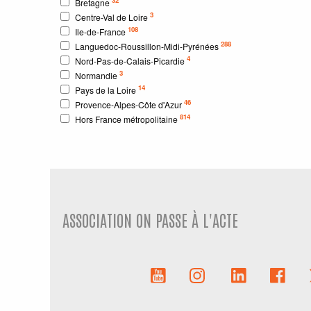
Bretagne
3
Centre-Val de Loire
108
Ile-de-France
288
Languedoc-Roussillon-Midi-Pyrénées
4
Nord-Pas-de-Calais-Picardie
3
Normandie
14
Pays de la Loire
46
Provence-Alpes-Côte d'Azur
814
Hors France métropolitaine
ASSOCIATION ON PASSE À L'ACTE