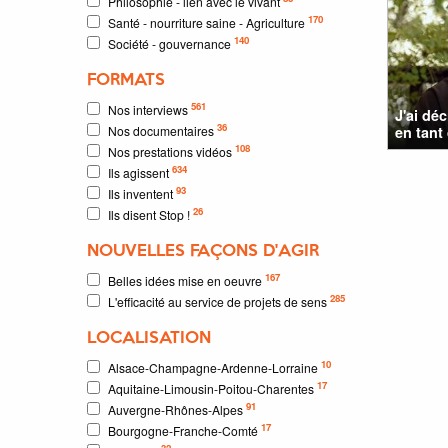
Philosophie - lien avec le vivant
170
Santé - nourriture saine - Agriculture
140
Société - gouvernance
FORMATS
561
Nos interviews
J'ai dé
36
Nos documentaires
en tant
108
Nos prestations vidéos
634
Ils agissent
93
Ils inventent
26
Ils disent Stop !
NOUVELLES FAÇONS D'AGIR
167
Belles idées mise en oeuvre
285
L'efficacité au service de projets de sens
LOCALISATION
10
Alsace-Champagne-Ardenne-Lorraine
17
Aquitaine-Limousin-Poitou-Charentes
91
Auvergne-Rhônes-Alpes
17
Bourgogne-Franche-Comté
32