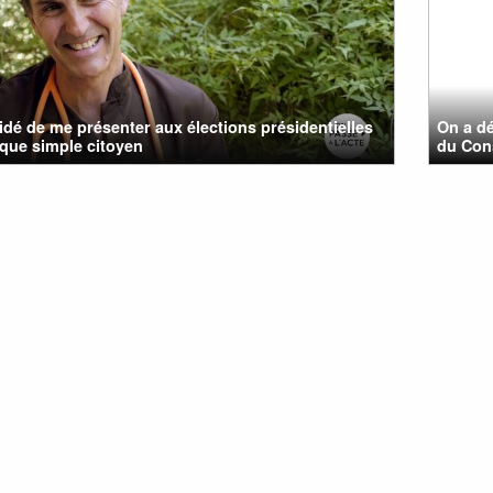
cidé de me présenter aux élections présidentielles
On a d
 que simple citoyen
du Cons