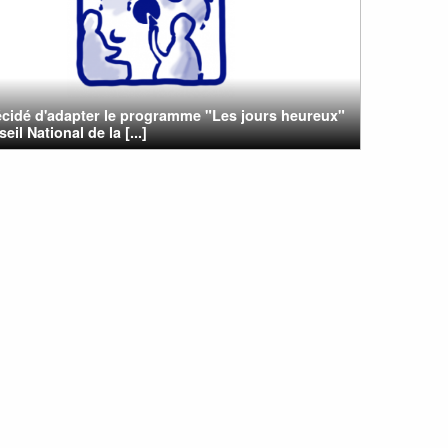
écidé d'adapter le programme "Les jours heureux"
eil National de la [...]