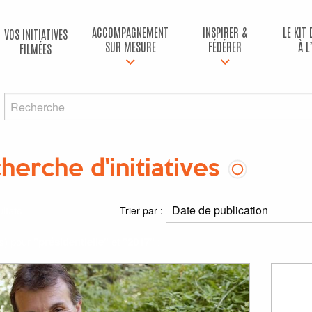
ACCOMPAGNEMENT
INSPIRER &
LE KIT
VOS INITIATIVES
SUR MESURE
FÉDÉRER
À L
FILMÉES
herche d'initiatives
ltats
Trier par :
(s) pour
"présidentielle"
et
"2017"
: