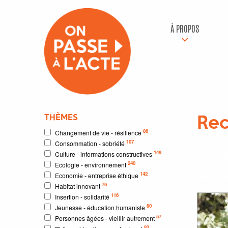
À PROPOS
THÈMES
Rec
86
Changement de vie - résilience
107
Consommation - sobriété
2
résu
149
Culture - informations constructives
240
Ecologie - environnement
142
Economie - entreprise éthique
Résultat
76
Habitat innovant
116
Insertion - solidarité
80
Jeunesse - éducation humaniste
57
Personnes âgées - vieillir autrement
83