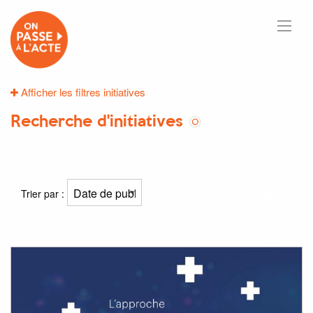
Afficher les filtres initiatives
Recherche d'initiatives
1
résultats
Trier par :
Résultat(s) pour
"forces"
et
"internes"
: