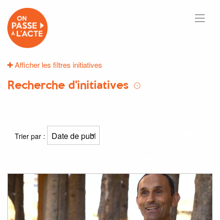
Afficher les filtres initiatives
Recherche d'initiatives
7
résultats
Trier par :
Résultat(s) pour
"aide"
et
"aux"
et
"agriculteurs"
: