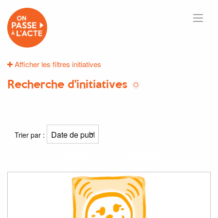
Afficher les filtres initiatives
Recherche d'initiatives
1
résultats
Trier par :
Résultat(s) pour
"Boucherie"
et
"philosphique"
: