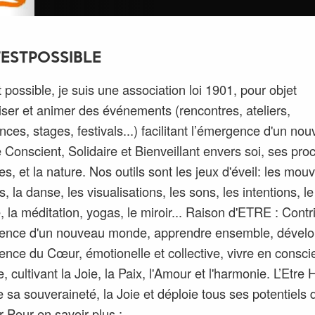
ESTPOSSIBLE
t possible, je suis une association loi 1901, pour objet
iser et animer des événements (rencontres, ateliers,
ces, stages, festivals...) facilitant l’émergence d'un nouv
e Conscient, Solidaire et Bienveillant envers soi, ses pro
res, et la nature. Nos outils sont les jeux d'éveil: les mo
, la danse, les visualisations, les sons, les intentions, le
, la méditation, yogas, le miroir... Raison d'ETRE : Contr
gence d'un nouveau monde, apprendre ensemble, dévelo
ligence du Cœur, émotionelle et collective, vivre en consc
e, cultivant la Joie, la Paix, l'Amour et l'harmonie. L’Etre
e sa souveraineté, la Joie et déploie tous ses potentiels 
r Pour en savoir plus :