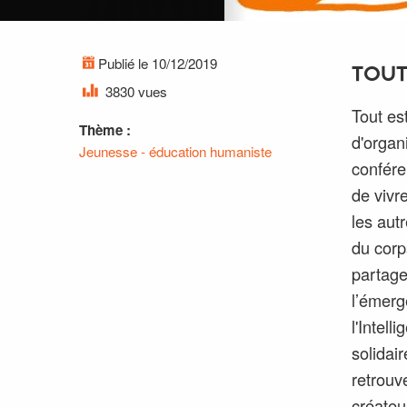
Publié le 10/12/2019
TOUT
3830 vues
Tout es
Thème :
d'organ
Jeunesse - éducation humaniste
conféren
de vivr
les aut
du corps
partage
l’émer
l'Intel
solidair
retrouv
créateu