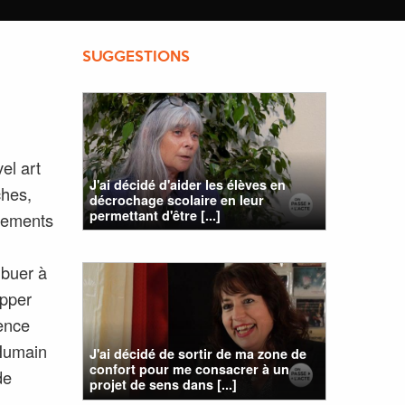
SUGGESTIONS
el art
J'ai décidé d'aider les élèves en
ches,
décrochage scolaire en leur
permettant d'être [...]
uvements
ibuer à
pper
ience
 Humain
J'ai décidé de sortir de ma zone de
confort pour me consacrer à un
de
projet de sens dans [...]