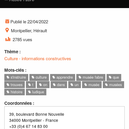
Musée Fabre
Publié le 22/04/2022
Montpellier, Hérault
2785 vues
Thème :
Culture - informations constructives
Mots-clés :
s'instruire
culture
apprendre
musée fabre
que
trouves
t
on
dans
un
musée
musées
histoire
ludique
Coordonnées :
39, boulevard Bonne Nouvelle
34000 Montpellier - France
+33 (0)4 67 14 83 00