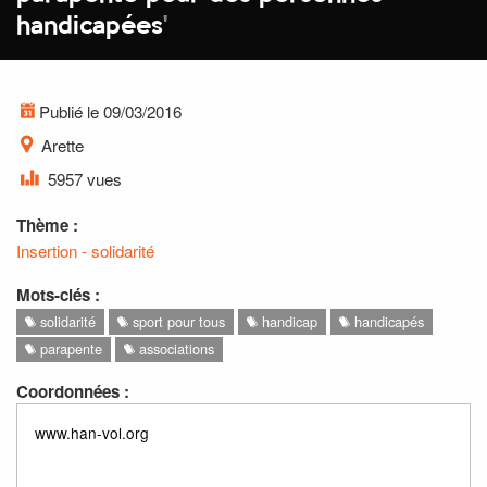
handicapées
'
Publié le 09/03/2016
Arette
5957 vues
Thème :
Insertion - solidarité
Mots-clés :
solidarité
sport pour tous
handicap
handicapés
parapente
associations
Coordonnées :
www.han-vol.org