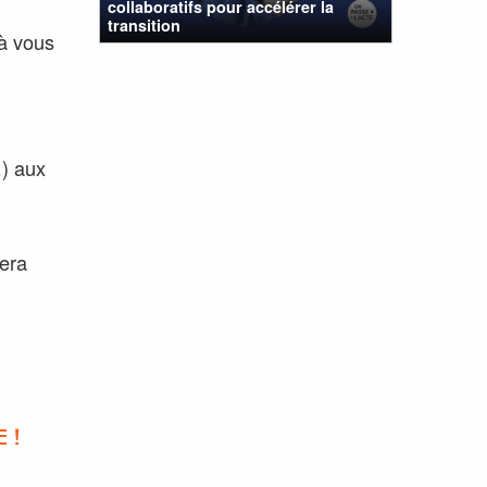
collaboratifs pour accélérer la
transition
 à vous
…) aux
sera
 !