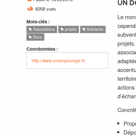
UN D
6058 vues
Le mond
Mots-clés :
cependa
Associations
projets
Solidarité
subvent
Dons
projets
Coordonnées :
associa
adaptée
http://www.undonpouragir.fr/
accentu
territo
action
d’échan
Concrèt
Propo
Dépo