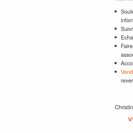
Soute
infor
Suivr
Echa
Faire
asso
Accom
Vend
rever
Christi
V