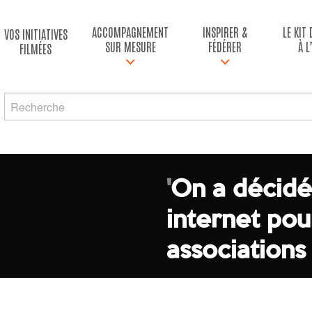
ACCOMPAGNEMENT
INSPIRER &
LE KIT
VOS INITIATIVES
SUR MESURE
FÉDÉRER
À L
FILMÉES
'
On a décidé
internet pou
associations 