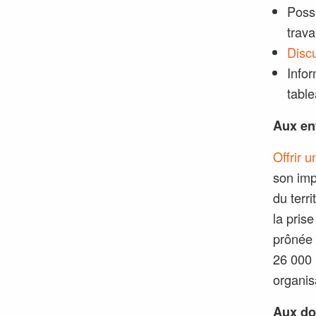
Possi
trava
Discu
Infor
table
Aux en
Offrir 
son imp
du terr
la pris
prônée 
26 000 
organis
Aux do