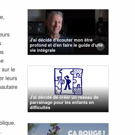
e,
leurs
J'ai décidé d'écouter mon être
s
profond et d'en faire le guide d'une
vie intégrale
us
se
 sur le
er leurs
autaire
J'ai décidé de créer un réseau de
parrainage pour les enfants en
difficultés
blique.
.