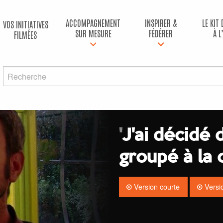
ACCOMPAGNEMENT
INSPIRER &
LE KIT
VOS INITIATIVES
SUR MESURE
FÉDÉRER
À L
FILMÉES
'
J'ai décidé 
groupé à la
Version courte
Versio