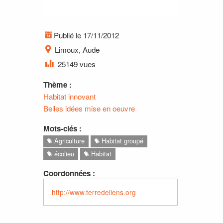
Publié le 17/11/2012
Limoux, Aude
25149 vues
Thème :
Habitat innovant
Belles idées mise en oeuvre
Mots-clés :
Agriculture
Habitat groupé
écolieu
Habitat
Coordonnées :
http://www.terredeliens.org