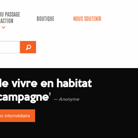
 DU PASSAGE
BOUTIQUE
NOUS SOUTENIR
’ACTION
de vivre en habitat
 campagne
'
Anonyme
n intermédiaire