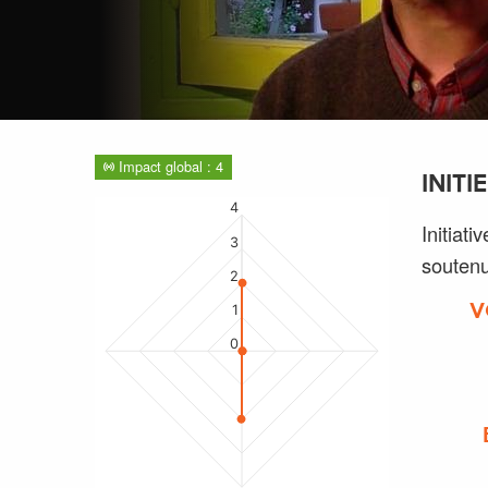
Impact global : 4
INIT
4
Initiati
3
soutenu
2
V
1
0