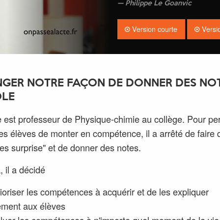
Philippe Le Goanvic
Version courte
Versi
GER NOTRE FAÇON DE DONNER DES NO
OLE
e est professeur de Physique-chimie au collège. Pour pe
les élèves de monter en compétence, il a arrêté de faire 
les surprise" et de donner des notes.
, il a décidé
ioriser les compétences à acquérir et de les expliquer
rement aux élèves
aluer les compétences à n'importe quel moment de la vie