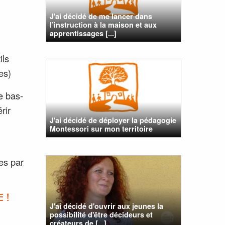
J'ai décidé de me lancer dans
l’instruction à la maison et aux
apprentissages [...]
ils
es)
le bas-
rir
J'ai décidé de déployer la pédagogie
Montessori sur mon territoire
es par
 !
J'ai décidé d'ouvrir aux jeunes la
possibilité d'être décideurs et
créateurs de [...]