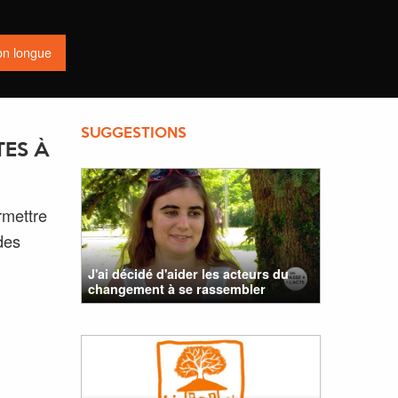
on longue
SUGGESTIONS
TES À
rmettre
des
J'ai décidé d'aider les acteurs du
changement à se rassembler