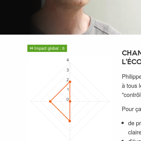
Impact global : 6
CHAN
4
L'ÉC
3
Philipp
2
à tous 
1
"contrô
0
Pour ça
de pr
clai
d'év