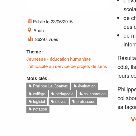
scola
de ch
Publié le 23/06/2015
des 
Auch
de me
86297 vues
infor
Thème :
Résultat
Jeunesse - éducation humaniste
côté, i
L'efficacité au service de projets de sens
leurs c
Mots-clés :
Philippe Le Goanvic
évaluation
Philipp
collège
pédagogie
collaboration
collabo
logiciel
élèves
professeur
sa faço
notation
V