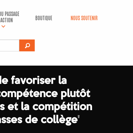
 DU PASSAGE
BOUTIQUE
NOUS SOUTENIR
’ACTION
de favoriser la
ompétence plutôt
s et la compétition
sses de collège
'