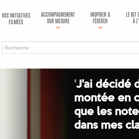
ACCOMPAGNEMENT
INSPIRER &
LE KIT
VOS INITIATIVES
SUR MESURE
FÉDÉRER
À L
FILMÉES
'
J'ai décidé 
montée en c
que les note
dans mes cla