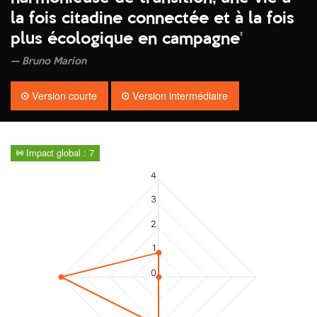
la fois citadine connectée et à la fois
plus écologique en campagne
'
Bruno Marion
Version courte
Version intermédiaire
Impact global : 7
4
3
2
1
0