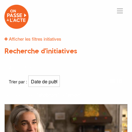
Afficher les filtres initiatives
Recherche d'initiatives
3
résultats
Trier par :
Résultat(s) pour
"shabnam"
et
"anvar"
: