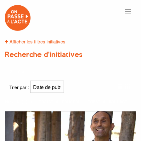
Afficher les filtres initiatives
Recherche d'initiatives
2
résultats
Trier par :
Résultat(s) pour
"parc"
et
"national"
et
"des"
et
"bauges"
: