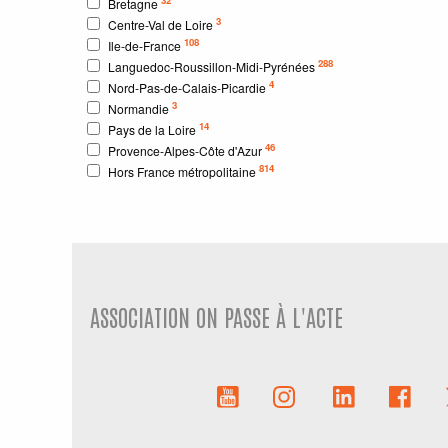
Bretagne
3
Centre-Val de Loire
108
Ile-de-France
288
Languedoc-Roussillon-Midi-Pyrénées
4
Nord-Pas-de-Calais-Picardie
3
Normandie
14
Pays de la Loire
46
Provence-Alpes-Côte d'Azur
814
Hors France métropolitaine
ASSOCIATION ON PASSE À L'ACTE