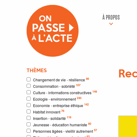
À PROPOS
THÈMES
Rec
86
Changement de vie - résilience
107
Consommation - sobriété
4
résu
149
Culture - informations constructives
240
Ecologie - environnement
142
Economie - entreprise éthique
Résultat
76
Habitat innovant
116
Insertion - solidarité
80
Jeunesse - éducation humaniste
57
Personnes âgées - vieillir autrement
83