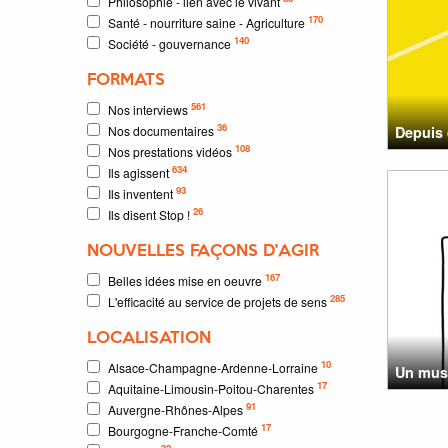
Philosophie - lien avec le vivant
170
Santé - nourriture saine - Agriculture
140
Société - gouvernance
FORMATS
561
Nos interviews
36
Nos documentaires
Depuis 
108
Nos prestations vidéos
634
Ils agissent
93
Ils inventent
26
Ils disent Stop !
NOUVELLES FAÇONS D'AGIR
167
Belles idées mise en oeuvre
285
L'efficacité au service de projets de sens
LOCALISATION
10
Alsace-Champagne-Ardenne-Lorraine
Un musé
17
Aquitaine-Limousin-Poitou-Charentes
91
Auvergne-Rhônes-Alpes
17
Bourgogne-Franche-Comté
32