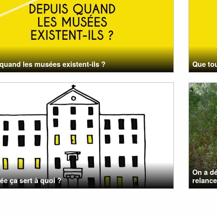
quand les musées existent-ils ?
Que to
On a dé
e ça sert à quoi ?
relancer