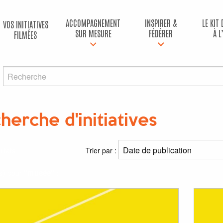
ACCOMPAGNEMENT
INSPIRER &
LE KIT
VOS INITIATIVES
SUR MESURE
FÉDÉRER
À L
FILMÉES
herche d'initiatives
ltats
Trier par :
(s) pour
"musée"
: