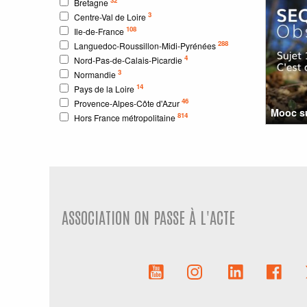
Bretagne
3
Centre-Val de Loire
108
Ile-de-France
288
Languedoc-Roussillon-Midi-Pyrénées
4
Nord-Pas-de-Calais-Picardie
3
Normandie
14
Pays de la Loire
46
Provence-Alpes-Côte d'Azur
Mooc su
814
Hors France métropolitaine
ASSOCIATION ON PASSE À L'ACTE