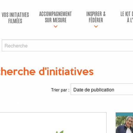
ACCOMPAGNEMENT
INSPIRER &
LE KIT
VOS INITIATIVES
SUR MESURE
FÉDÉRER
À L
FILMÉES
herche d'initiatives
ltats
Trier par :
(s) pour
"mooc"
: