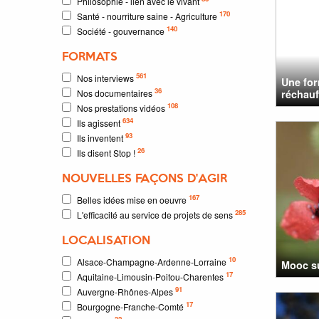
Philosophie - lien avec le vivant
170
Santé - nourriture saine - Agriculture
140
Société - gouvernance
FORMATS
561
Nos interviews
Une for
36
Nos documentaires
réchauff
108
Nos prestations vidéos
634
Ils agissent
93
Ils inventent
26
Ils disent Stop !
NOUVELLES FAÇONS D'AGIR
167
Belles idées mise en oeuvre
285
L'efficacité au service de projets de sens
LOCALISATION
10
Alsace-Champagne-Ardenne-Lorraine
Mooc su
17
Aquitaine-Limousin-Poitou-Charentes
91
Auvergne-Rhônes-Alpes
17
Bourgogne-Franche-Comté
32