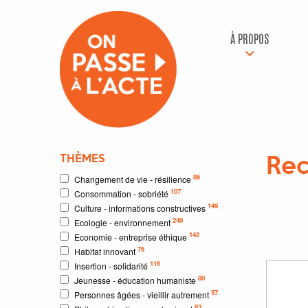
À PROPOS
THÈMES
Rec
86
Changement de vie - résilience
107
Consommation - sobriété
5
résu
149
Culture - informations constructives
240
Ecologie - environnement
142
Economie - entreprise éthique
Résultat
76
Habitat innovant
116
Insertion - solidarité
80
Jeunesse - éducation humaniste
57
Personnes âgées - vieillir autrement
83