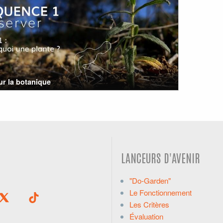
r la botanique
LANCEURS D'AVENIR
"Do-Garden"
Le Fonctionnement
Les Critères
Évaluation