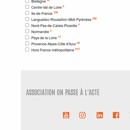
Bretagne
3
Centre-Val de Loire
108
Ile-de-France
288
Languedoc-Roussillon-Midi-Pyrénées
4
Nord-Pas-de-Calais-Picardie
3
Normandie
14
Pays de la Loire
46
Provence-Alpes-Côte d'Azur
814
Hors France métropolitaine
ASSOCIATION ON PASSE À L'ACTE