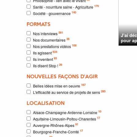
Philosophie - lien avec le vivant
170
Santé - nourriture saine - Agriculture
140
Société - gouvernance
FORMATS
561
Nos interviews
J’ai dé
36
Nos documentaires
pour ap
108
Nos prestations vidéos
634
Ils agissent
93
Ils inventent
26
Ils disent Stop !
NOUVELLES FAÇONS D'AGIR
167
Belles idées mise en oeuvre
285
L'efficacité au service de projets de sens
LOCALISATION
10
Alsace-Champagne-Ardenne-Lorraine
17
Aquitaine-Limousin-Poitou-Charentes
91
Auvergne-Rhônes-Alpes
17
Bourgogne-Franche-Comté
32