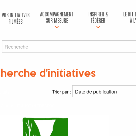
ACCOMPAGNEMENT
INSPIRER &
LE KIT
VOS INITIATIVES
SUR MESURE
FÉDÉRER
À L
FILMÉES
herche d'initiatives
ltats
Trier par :
(s) pour
"marie"
et
"bechec"
: