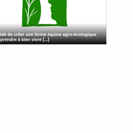
cidé de créer une ferme équine agro-écologique
prendre à bien vivre [...]