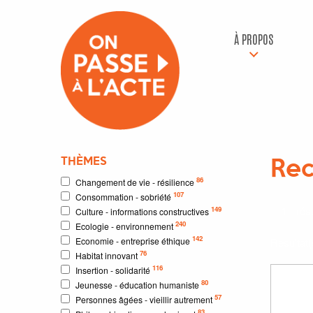
À PROPOS
THÈMES
Rec
86
Changement de vie - résilience
107
Consommation - sobriété
1
résu
149
Culture - informations constructives
240
Ecologie - environnement
142
Economie - entreprise éthique
Résultat
76
Habitat innovant
116
Insertion - solidarité
80
Jeunesse - éducation humaniste
57
Personnes âgées - vieillir autrement
83