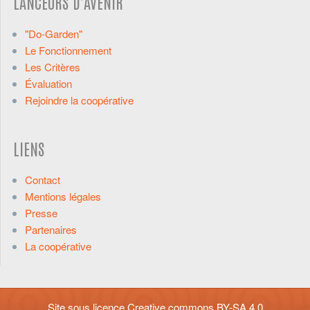
LANCEURS D'AVENIR
"Do-Garden"
Le Fonctionnement
Les Critères
Évaluation
Rejoindre la coopérative
LIENS
Contact
Mentions légales
Presse
Partenaires
La coopérative
Site sous licence
Creative commons BY-SA 4.0