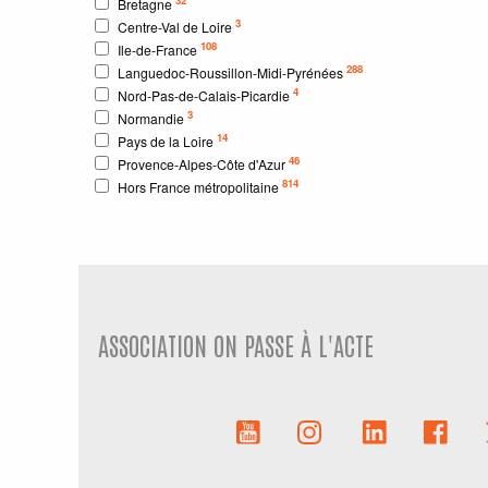
Bretagne
3
Centre-Val de Loire
108
Ile-de-France
288
Languedoc-Roussillon-Midi-Pyrénées
4
Nord-Pas-de-Calais-Picardie
3
Normandie
14
Pays de la Loire
46
Provence-Alpes-Côte d'Azur
814
Hors France métropolitaine
ASSOCIATION ON PASSE À L'ACTE