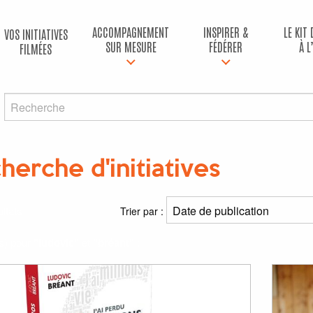
ACCOMPAGNEMENT
INSPIRER &
LE KIT
VOS INITIATIVES
SUR MESURE
FÉDÉRER
À L
FILMÉES
herche d'initiatives
ltats
Trier par :
(s) pour
"ludovic"
et
"bréant"
: