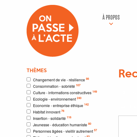
À PROPOS
THÈMES
Rec
86
Changement de vie - résilience
107
Consommation - sobriété
3
résu
149
Culture - informations constructives
240
Ecologie - environnement
142
Economie - entreprise éthique
Résultat
76
Habitat innovant
116
Insertion - solidarité
80
Jeunesse - éducation humaniste
57
Personnes âgées - vieillir autrement
83