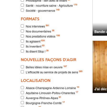
Philosophie - lien avec le vivant
170
Santé - nourriture saine - Agriculture
140
Société - gouvernance
FORMATS
561
Nos interviews
36
Nos documentaires
Bande-a
108
Nos prestations vidéos
634
Ils agissent
93
Ils inventent
26
Ils disent Stop !
NOUVELLES FAÇONS D'AGIR
167
Belles idées mise en oeuvre
285
L'efficacité au service de projets de sens
LOCALISATION
10
Alsace-Champagne-Ardenne-Lorraine
J'ai dé
17
Aquitaine-Limousin-Poitou-Charentes
91
Auvergne-Rhônes-Alpes
17
Bourgogne-Franche-Comté
32