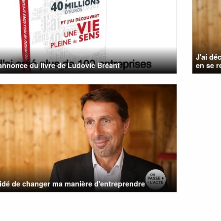
J'ai dé
nnonce du livre de Ludovic Bréant
en se r
cidé de changer ma manière d'entreprendre