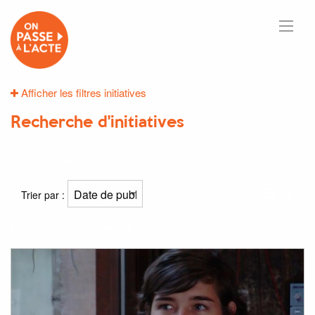
Afficher les filtres initiatives
Recherche d'initiatives
3
résultats
Trier par :
Résultat(s) pour
"co-working"
: