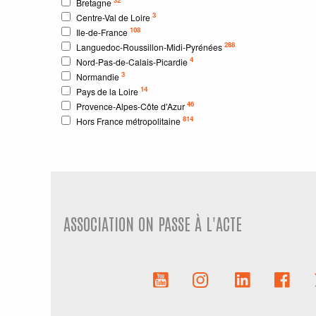
Bretagne
3
Centre-Val de Loire
108
Ile-de-France
288
Languedoc-Roussillon-Midi-Pyrénées
4
Nord-Pas-de-Calais-Picardie
3
Normandie
14
Pays de la Loire
46
Provence-Alpes-Côte d'Azur
814
Hors France métropolitaine
ASSOCIATION ON PASSE À L'ACTE