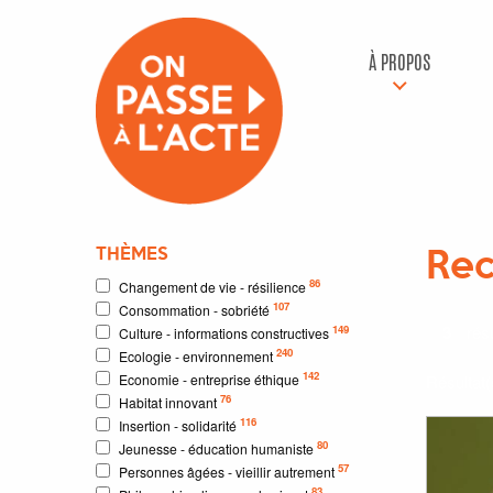
À PROPOS
THÈMES
Rec
86
Changement de vie - résilience
107
Consommation - sobriété
3
résu
149
Culture - informations constructives
240
Ecologie - environnement
142
Economie - entreprise éthique
Résultat
76
Habitat innovant
116
Insertion - solidarité
80
Jeunesse - éducation humaniste
57
Personnes âgées - vieillir autrement
83