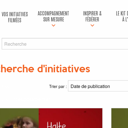
ACCOMPAGNEMENT
INSPIRER &
LE KIT
VOS INITIATIVES
SUR MESURE
FÉDÉRER
À L
FILMÉES
herche d'initiatives
ltats
Trier par :
(s) pour
"cestpossible.me"
: