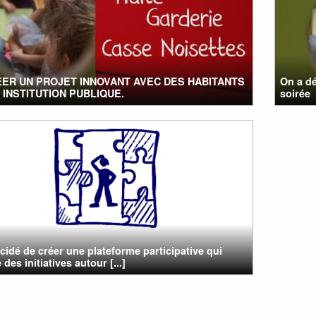
ER UN PROJET INNOVANT AVEC DES HABITANTS
On a dé
 INSTITUTION PUBLIQUE.
soirée
cidé de créer une plateforme participative qui
des initiatives autour [...]