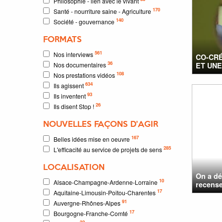
Philosophie - lien avec le vivant
170
Santé - nourriture saine - Agriculture
140
Société - gouvernance
FORMATS
561
Nos interviews
CO-CRÉ
36
Nos documentaires
ET UNE
108
Nos prestations vidéos
634
Ils agissent
93
Ils inventent
26
Ils disent Stop !
NOUVELLES FAÇONS D'AGIR
167
Belles idées mise en oeuvre
285
L'efficacité au service de projets de sens
LOCALISATION
On a dé
10
Alsace-Champagne-Ardenne-Lorraine
recense 
17
Aquitaine-Limousin-Poitou-Charentes
91
Auvergne-Rhônes-Alpes
17
Bourgogne-Franche-Comté
32