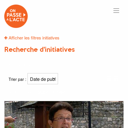
Afficher les filtres initiatives
Recherche d'initiatives
1
résultats
Trier par :
Résultat(s) pour
"Suzy"
et
"Rey"
: