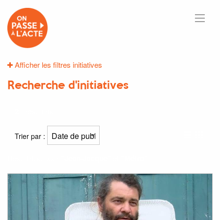
Afficher les filtres initiatives
Recherche d'initiatives
2
résultats
Trier par :
Résultat(s) pour
"Jean-Jacque"
et
"Métro"
: