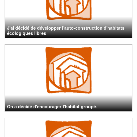
J'ai décidé de développer l'auto-construction d'habitats
écologiques libres
On a décidé d'encourager l'habitat groupé.