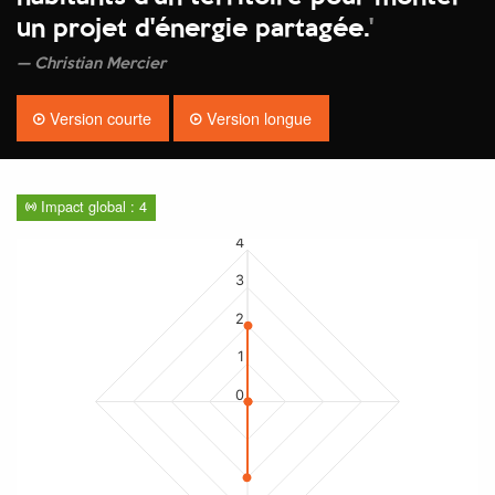
un projet d'énergie partagée.
'
Christian Mercier
Version courte
Version longue
Impact global : 4
4
3
2
1
0