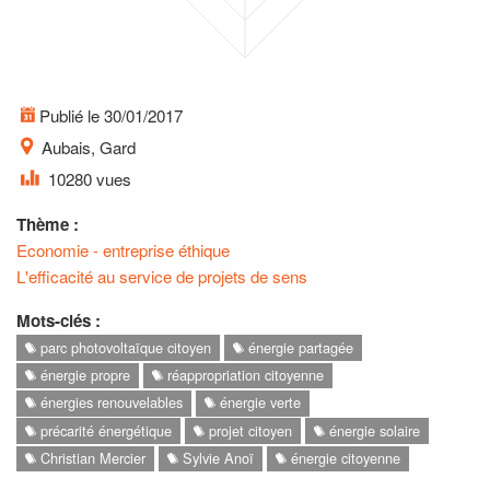
Publié le 30/01/2017
Aubais, Gard
10280 vues
Thème :
Economie - entreprise éthique
L'efficacité au service de projets de sens
Mots-clés :
parc photovoltaïque citoyen
énergie partagée
énergie propre
réappropriation citoyenne
énergies renouvelables
énergie verte
précarité énergétique
projet citoyen
énergie solaire
Christian Mercier
Sylvie Anoï
énergie citoyenne