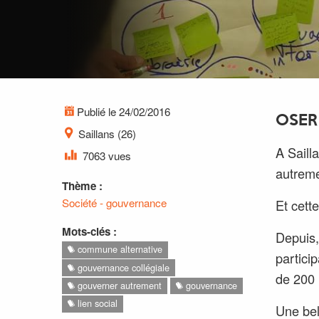
Publié le 24/02/2016
OSER
Saillans (26)
A Saill
7063 vues
autreme
Thème :
Société - gouvernance
Et cette
Mots-clés :
Depuis,
commune alternative
partici
gouvernance collégiale
de 200 
gouverner autrement
gouvernance
lien social
Une bel