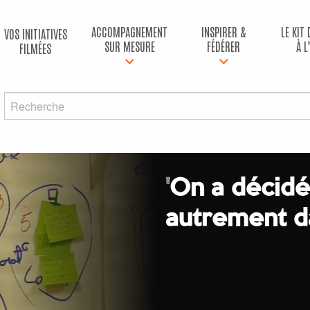
ACCOMPAGNEMENT
INSPIRER &
LE KIT
VOS INITIATIVES
SUR MESURE
FÉDÉRER
À L
FILMÉES
'
On a décidé
autrement da