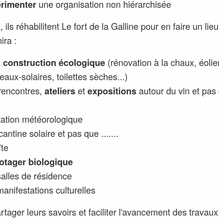
rimenter
une organisation non hiérarchisée
 ils réhabilitent Le fort de la Galline pour en faire un lieu
ira :
a
construction écologique
(rénovation à la chaux, éolie
aux-solaires, toilettes sèches...)
rencontres,
ateliers
et
expositions
autour du vin et pas
tation météorologique
antine solaire et pas que .......
îte
otager biologique
alles de résidence
anifestations culturelles
rtager leurs savoirs et faciliter l'avancement des travaux