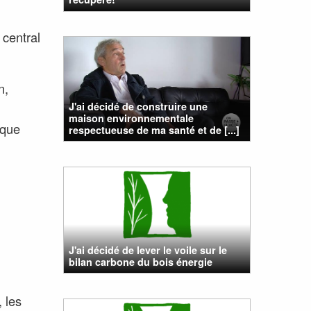
 central
n,
J'ai décidé de construire une
maison environnementale
 que
respectueuse de ma santé et de [...]
J'ai décidé de lever le voile sur le
bilan carbone du bois énergie
, les