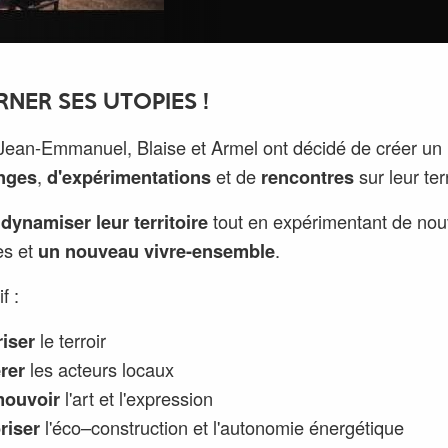
RNER SES UTOPIES !
 Jean-Emmanuel, Blaise et Armel ont décidé de créer un
nges
,
d'expérimentations
et de
rencontres
sur leur terr
:
dynamiser leur territoire
tout en expérimentant de nou
es et
un nouveau vivre-ensemble
.
f :
riser
le terroir
rer
les acteurs locaux
mouvoir
l'art et l'expression
riser
l'éco–construction et l'autonomie énergétique