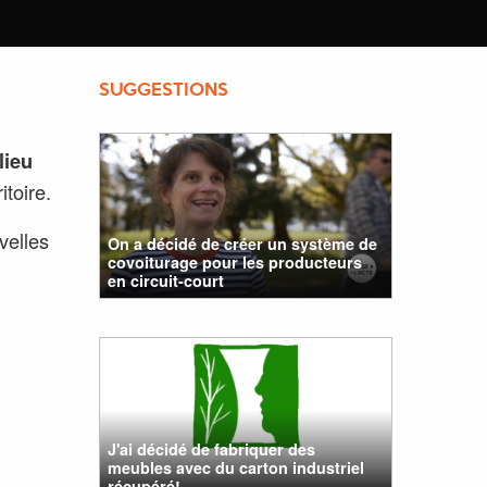
SUGGESTIONS
lieu
itoire.
velles
On a décidé de créer un système de
covoiturage pour les producteurs
en circuit-court
J'ai décidé de fabriquer des
meubles avec du carton industriel
récupéré!