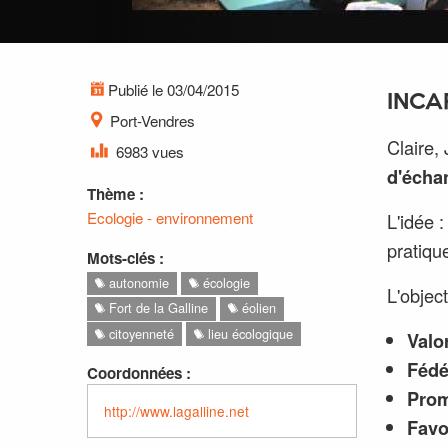
Publié le 03/04/2015
INCA
Port-Vendres
Claire,
6983 vues
d'écha
Thème :
Ecologie - environnement
L'idée 
pratiqu
Mots-clés :
autonomie
écologie
L'objecti
Fort de la Galline
éolien
citoyenneté
lieu écologique
Valo
Fédé
Coordonnées :
Pro
http://www.lagalline.net
Favo