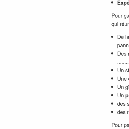
Expé
Pour ça,
qui réun
De l
panne
Des 
........
Un s
Une c
Un g
Un
p
des s
des m
Pour pa