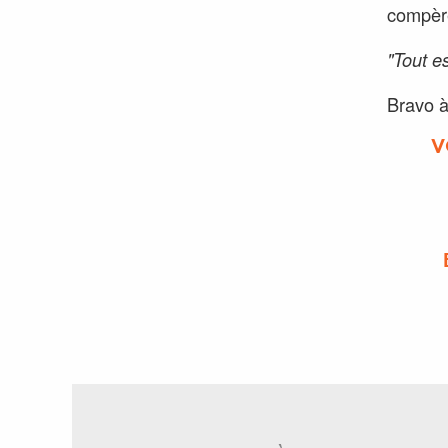
compèr
"Tout e
Bravo à
V