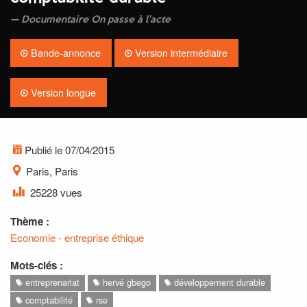
Documentaire On passe à l'acte
Bande-annonce
Version intermédiaire
Version longue
Publié le 07/04/2015
Paris, Paris
25228 vues
Thème :
Economie - entreprise éthique
Mots-clés :
entreprenariat
hervé gbego
développement durable
comptabilité
rse