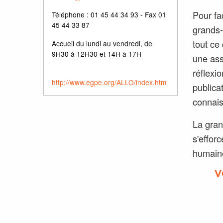
Pour fac
Téléphone : 01 45 44 34 93 - Fax 01
45 44 33 87
grands-p
tout ce
Accueil du lundi au vendredi, de
9H30 à 12H30 et 14H à 17H
une ass
réflexi
http://www.egpe.org/ALLO/index.htm
publica
connais
La gran
s'effor
humaine
V