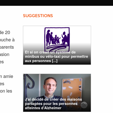
SUGGESTIONS
de 20
touche à
-parents
Et si on créait un système de
asion
minibus ou vélo-taxi pour permettre
aux personnes [...]
es
on amie
des
on les
J'ai décidé de créer des maisons
partagées pour les personnes
atteintes d'Alzheimer