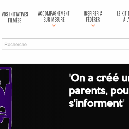
ACCOMPAGNEMENT
INSPIRER &
LE KIT
VOS INITIATIVES
SUR MESURE
FÉDÉRER
À L
FILMÉES
'
On a créé u
parents, pour
s'informent
'