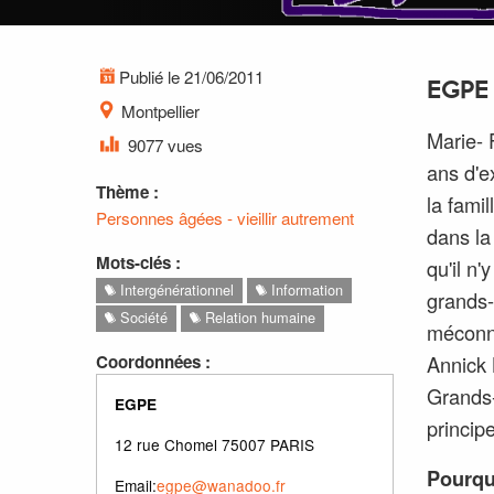
Publié le 21/06/2011
EGPE
Montpellier
Marie- 
9077 vues
ans d'e
Thème :
la famil
Personnes âgées - vieillir autrement
dans la
Mots-clés :
qu'il n
Intergénérationnel
Information
grands-
Société
Relation humaine
méconna
Coordonnées :
Annick 
Grands-
EGPE
princip
12 rue Chomel 75007 PARIS
Pourqu
Email:
egpe@wanadoo.fr