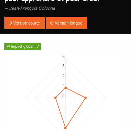
Jean-François Colonna
Version courte
Version longue
Impact global : 7
4
3
2
1
0