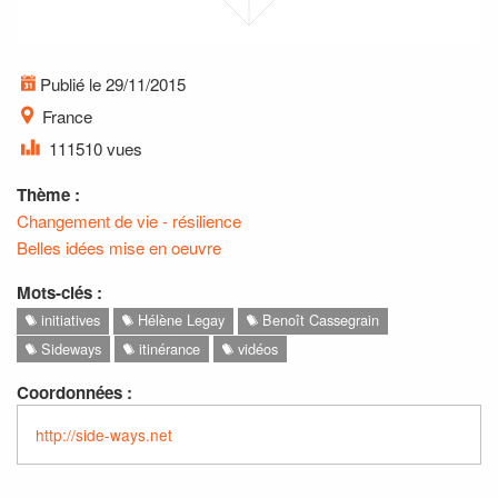
Publié le 29/11/2015
France
111510 vues
Thème :
Changement de vie - résilience
Belles idées mise en oeuvre
Mots-clés :
initiatives
Hélène Legay
Benoît Cassegrain
Sideways
itinérance
vidéos
Coordonnées :
http://side-ways.net