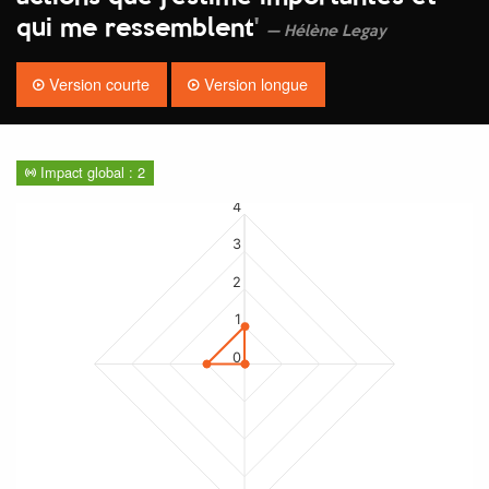
qui me ressemblent
'
Hélène Legay
Version courte
Version longue
Impact global : 2
4
3
2
1
0