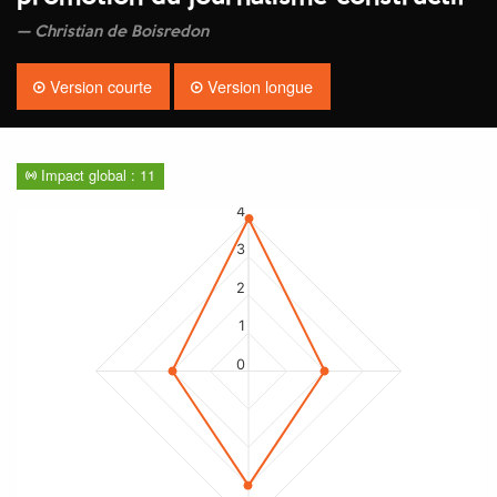
Christian de Boisredon
Version courte
Version longue
Impact global : 11
4
3
2
1
0