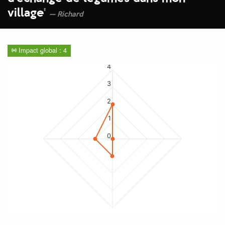
village
'
Richard
Impact global : 4
4
3
2
1
0