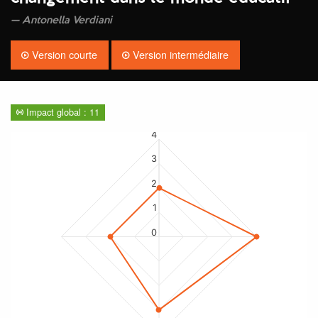
Antonella Verdiani
Version courte
Version intermédiaire
Impact global : 11
4
3
2
1
0