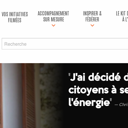
ACCOMPAGNEMENT
INSPIRER &
LE KIT
VOS INITIATIVES
SUR MESURE
FÉDÉRER
À L
FILMÉES
'
J'ai décidé 
citoyens à s
l'énergie
'
Chri