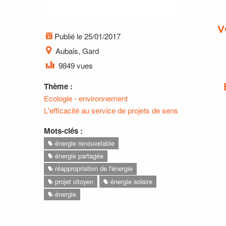
V
Publié le 25/01/2017
Aubais, Gard
9849 vues
Thème :
Ecologie - environnement
L'efficacité au service de projets de sens
Mots-clés :
énergie renouvelable
énergie partagée
réappropriation de l'énergie
projet citoyen
énergie solaire
énergie