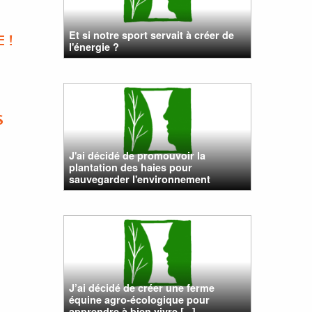
Et si notre sport servait à créer de
 !
l'énergie ?
S
J'ai décidé de promouvoir la
plantation des haies pour
sauvegarder l'environnement
J’ai décidé de créer une ferme
équine agro-écologique pour
apprendre à bien vivre [...]