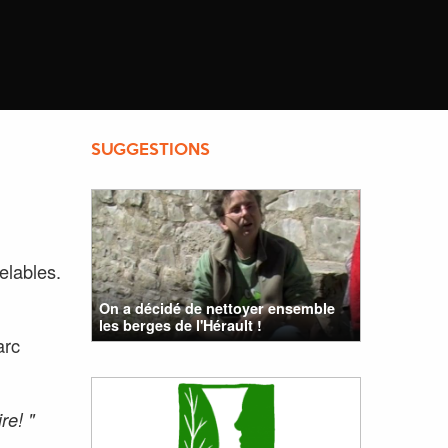
SUGGESTIONS
elables.
On a décidé de nettoyer ensemble
les berges de l'Hérault !
arc
re! "