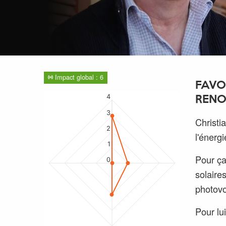
Impact global : 6
FAVO
4
RENO
3
Christi
2
l'énerg
1
Pour ça
0
solaire
photovo
Pour lui