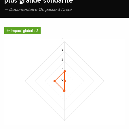
plus grande solidarité
'
Documentaire On passe à l'acte
Impact global : 3
4
3
2
1
0