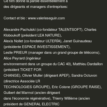
Ce film donne la parole essentiellement à
des dirigeants et managers d’entreprises:
Contact et bio : www.valerieseguin.com
Alexandre Pachulski (co-fondateur TALENTSOFT), Charles
Kloboukoff (président LEA NATURE),
Alexis Nollet (co-fondateur ULTERÏA), Janet Guinaudeau
(présidente ESPACE INVESTISSEMENT),
Leslie PRIEUR (manager dans un grand groupe de télécoms),
Alice Peyrard (ingénieur
environnement dans un groupe du CAC 40), Matthieu Dardaillon
(président TICKET FOR
CHANGE), Olivier Muller (dirigeant APEF), Sandra Octuvon
(directrice Associée LR
TECHNOLOGIES GROUPE), Eric Coisne (GROUPE RAISE),
Guibert del Marmol (ancien dirigeant
dans l'économie régénérative), Thierry Willième (ancien
président de GENERAL ELECTRIC