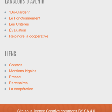
LANCEURS D'AVENIR
"Do-Garden"
Le Fonctionnement
Les Critères
Évaluation
Rejoindre la coopérative
LIENS
Contact
Mentions légales
Presse
Partenaires
La coopérative
Site sous licence
Creative commons BY-SA 4.0