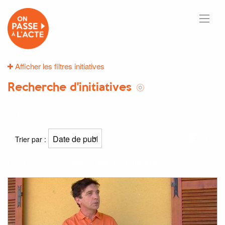
Afficher les filtres initiatives
Recherche d'initiatives
1
résultats
Trier par :
Résultat(s) pour
"yves"
et
"alain"
et
"liénard"
: