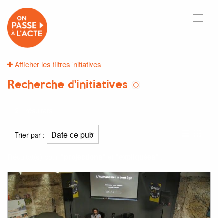
Afficher les filtres initiatives
Recherche d'initiatives
2
résultats
Trier par :
Résultat(s) pour
"projections"
et
"expliquées"
: