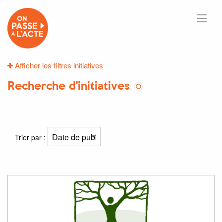
Afficher les filtres initiatives
Recherche d'initiatives
1
résultats
Trier par :
Résultat(s) pour
"personnes"
et
"diffcultés"
: