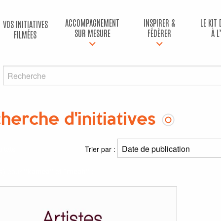
ACCOMPAGNEMENT
INSPIRER &
LE KIT
VOS INITIATIVES
SUR MESURE
FÉDÉRER
À L
FILMÉES
herche d'initiatives
ltats
Trier par :
(s) pour
"kamea"
et
"meah"
: