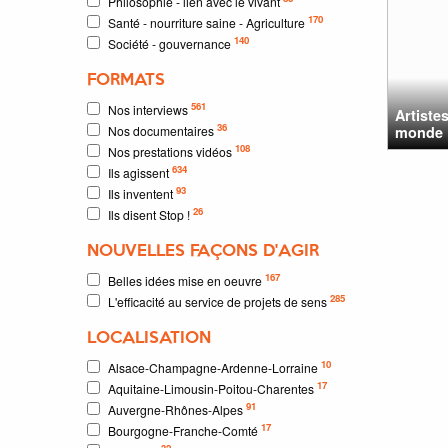
Philosophie - lien avec le vivant
170
Santé - nourriture saine - Agriculture
140
Société - gouvernance
FORMATS
561
Nos interviews
Artiste
36
Nos documentaires
monde
108
Nos prestations vidéos
634
Ils agissent
93
Ils inventent
26
Ils disent Stop !
NOUVELLES FAÇONS D'AGIR
167
Belles idées mise en oeuvre
285
L'efficacité au service de projets de sens
LOCALISATION
10
Alsace-Champagne-Ardenne-Lorraine
17
Aquitaine-Limousin-Poitou-Charentes
91
Auvergne-Rhônes-Alpes
17
Bourgogne-Franche-Comté
32