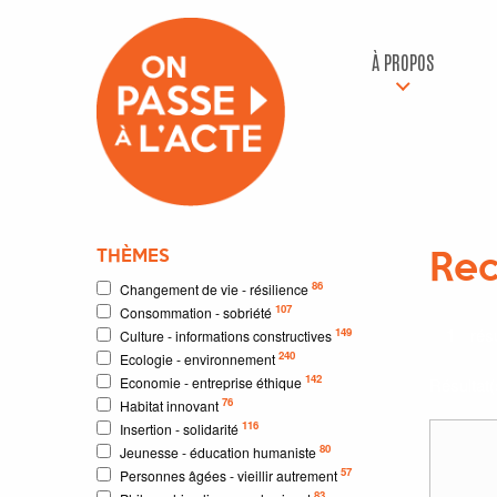
À PROPOS
THÈMES
Rec
86
Changement de vie - résilience
107
Consommation - sobriété
1
résu
149
Culture - informations constructives
240
Ecologie - environnement
142
Economie - entreprise éthique
Résultat
76
Habitat innovant
116
Insertion - solidarité
80
Jeunesse - éducation humaniste
57
Personnes âgées - vieillir autrement
83