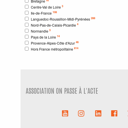
Bretagne
3
Centre-Val de Loire
108
Ile-de-France
288
Languedoc-Roussillon-Midi-Pyrénées
4
Nord-Pas-de-Calais-Picardie
3
Normandie
14
Pays de la Loire
46
Provence-Alpes-Côte d'Azur
814
Hors France métropolitaine
ASSOCIATION ON PASSE À L'ACTE